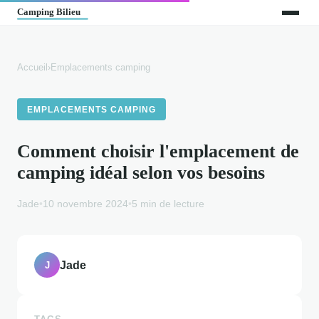
Accueil
›
Emplacements camping
EMPLACEMENTS CAMPING
Comment choisir l'emplacement de
camping idéal selon vos besoins
Jade
•
10 novembre 2024
•
5 min de lecture
Jade
J