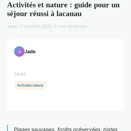
Activités et nature : guide pour un
séjour réussi à lacanau
Jade
•
17 octobre 2025
•
11 min de lecture
Jade
J
TAGS
Activités nature
Plages sauvages, forêts préservées, pistes