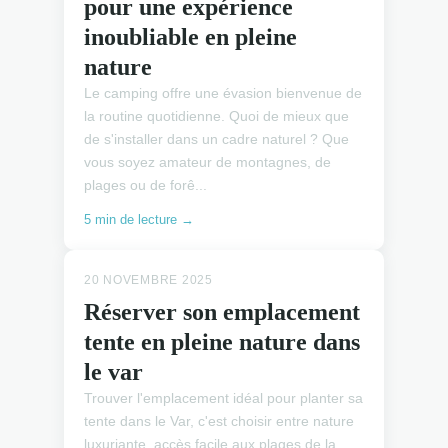
pour une expérience
inoubliable en pleine
nature
Le camping offre une évasion bienvenue de
la routine quotidienne. Quoi de mieux que
de s'installer dans un cadre naturel ? Que
vous soyez amateur de montagnes, de
plages ou de forê...
5 min de lecture →
20 NOVEMBRE 2025
Réserver son emplacement
tente en pleine nature dans
le var
Trouver l'emplacement idéal pour planter sa
tente dans le Var, c'est choisir entre nature
luxuriante, accès facile aux plages de la