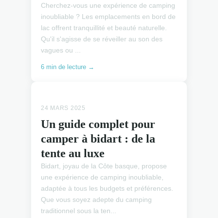
Cherchez-vous une expérience de camping
inoubliable ? Les emplacements en bord de
lac offrent tranquillité et beauté naturelle.
Qu'il s'agisse de se réveiller au son des
vagues ou ...
6 min de lecture →
EMPLACEMENTS CAMPING
24 MARS 2025
Un guide complet pour
camper à bidart : de la
tente au luxe
Bidart, joyau de la Côte basque, propose
une expérience de camping inoubliable,
adaptée à tous les budgets et préférences.
Que vous soyez adepte du camping
traditionnel sous la ten...