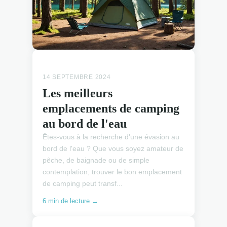
EMPLACEMENTS CAMPING
14 SEPTEMBRE 2024
Les meilleurs
emplacements de camping
au bord de l'eau
Êtes-vous à la recherche d'une évasion au
bord de l'eau ? Que vous soyez amateur de
pêche, de baignade ou de simple
contemplation, trouver le bon emplacement
de camping peut transf...
6 min de lecture →