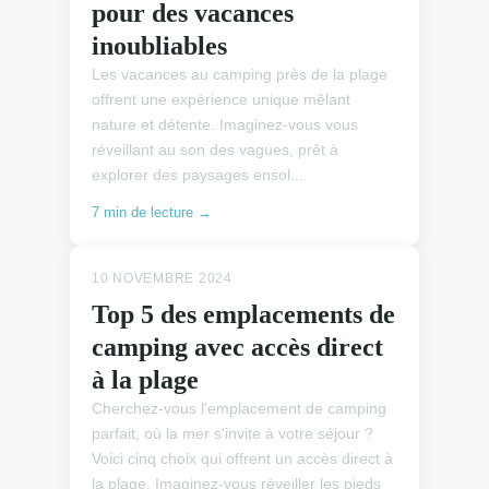
pour des vacances
inoubliables
Les vacances au camping près de la plage
offrent une expérience unique mêlant
nature et détente. Imaginez-vous vous
réveillant au son des vagues, prêt à
explorer des paysages ensol...
7 min de lecture →
10 NOVEMBRE 2024
Top 5 des emplacements de
camping avec accès direct
à la plage
Cherchez-vous l'emplacement de camping
parfait, où la mer s'invite à votre séjour ?
Voici cinq choix qui offrent un accès direct à
la plage. Imaginez-vous réveiller les pieds