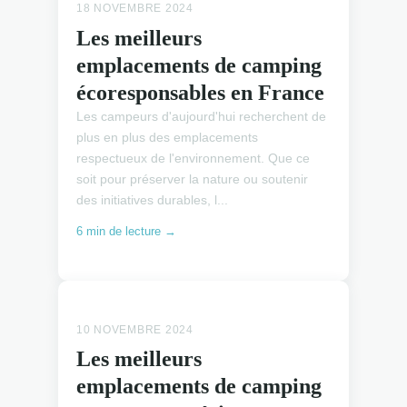
18 NOVEMBRE 2024
Les meilleurs
emplacements de camping
écoresponsables en France
Les campeurs d'aujourd'hui recherchent de
plus en plus des emplacements
respectueux de l'environnement. Que ce
soit pour préserver la nature ou soutenir
des initiatives durables, l...
6 min de lecture →
EMPLACEMENTS CAMPING
EMPLACEMENTS CAMPING
10 NOVEMBRE 2024
Les meilleurs
emplacements de camping