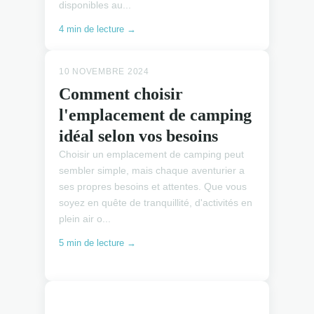
disponibles au...
4 min de lecture →
10 NOVEMBRE 2024
Comment choisir
l'emplacement de camping
idéal selon vos besoins
Choisir un emplacement de camping peut
sembler simple, mais chaque aventurier a
ses propres besoins et attentes. Que vous
soyez en quête de tranquillité, d'activités en
plein air o...
5 min de lecture →
EMPLACEMENTS CAMPING
EMPLACEMENTS CAMPING