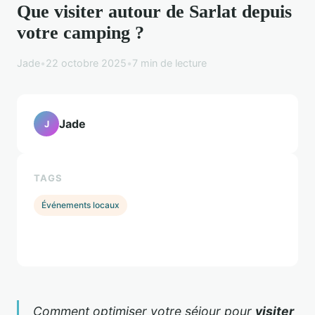
Que visiter autour de Sarlat depuis
votre camping ?
Jade
•
22 octobre 2025
•
7 min de lecture
Jade
J
TAGS
Événements locaux
Comment optimiser votre séjour pour
visiter