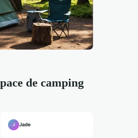
espace de camping
Jade
J