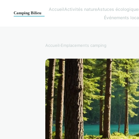
Accueil
Activités nature
Astuces écologique
Événements loc
Accueil
›
Emplacements camping