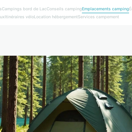
s
Campings bord de Lac
Conseils camping
Emplacements camping
É
aux
Itinéraires vélo
Location hébergement
Services campement